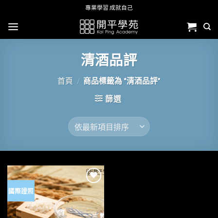
Skip
專業學習 成就自己
to
content
清酒品評
首頁
/
商品標籤為 “清酒品評”
篩選
國際證照
加入
「願