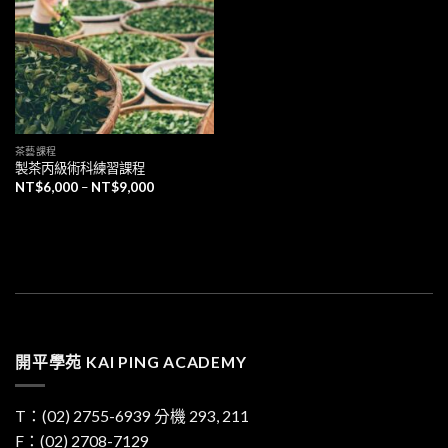
望清
單」
茶藝課程
製茶丙級術科練習課程
NT$
6,000
–
NT$
9,000
開平學苑 KAI PING ACADEMY
T：
(02) 2755-6939
分機 293, 211
F：(02) 2708-7129