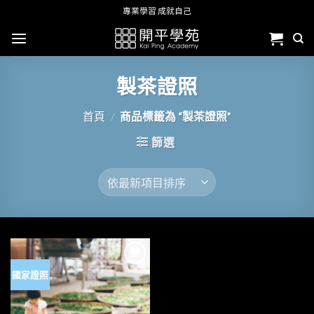
Skip
專業學習 成就自己
to
content
製茶證照
首頁
/
商品標籤為 “製茶證照”
篩選
國家證照
加入
「願