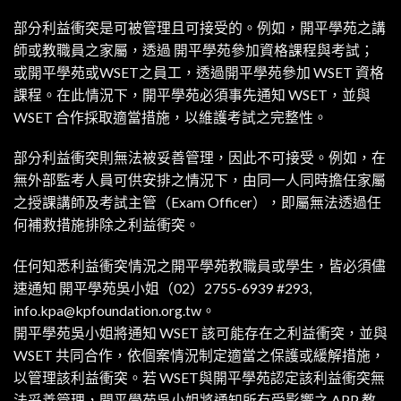
部分利益衝突是可被管理且可接受的。例如，開平學苑之講
師或教職員之家屬，透過 開平學苑參加資格課程與考試；
或開平學苑或WSET之員工，透過開平學苑參加 WSET 資格
課程。在此情況下，開平學苑必須事先通知 WSET，並與
WSET 合作採取適當措施，以維護考試之完整性。
部分利益衝突則無法被妥善管理，因此不可接受。例如，在
無外部監考人員可供安排之情況下，由同一人同時擔任家屬
之授課講師及考試主管（Exam Officer），即屬無法透過任
何補救措施排除之利益衝突。
任何知悉利益衝突情況之開平學苑教職員或學生，皆必須儘
速通知 開平學苑吳小姐（02）2755-6939 #293,
info.kpa@kpfoundation.org.tw
。
開平學苑吳小姐將通知 WSET 該可能存在之利益衝突，並與
WSET 共同合作，依個案情況制定適當之保護或緩解措施，
以管理該利益衝突。若 WSET與開平學苑認定該利益衝突無
法妥善管理，開平學苑吳小姐將通知所有受影響之 APP 教