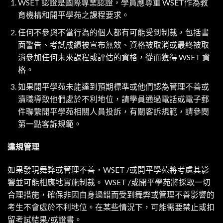
WSET 認證是國際專業認證，學員應尊重 WSET作為教
育機構和開平學苑之課程要求。
任何不參與不當行為的個人都有可能受到制裁，包括書
面警告、考試成績被宣布無效、資格被取消或最終被取
消參加任何未來課程或評估的資格，從而獲得 WSET 資
格。
如果開平學苑未能達到預期標凖或他們認為管理不善或
瀆職導致他們處於不利地位，請學員通過電話或電子郵
件聯繫開平學苑相關人員投訴，有關客訴規範，請參閱
第一點客訴規範。
違規管理
如果發現舞弊或管理不善，WSET /或開平學苑將考慮其影
響並可能相應地實施制裁。 WSET /或開平學苑將採取一切
合理措施，確保非因自身過錯而受到舞弊或管理不善影響的
考生不會處於不利地位。在某些情況下，可能需要禁止或扣
留考試結果/或證書。