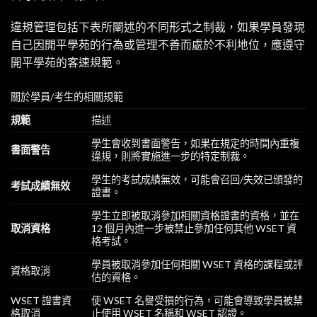
違規管理包括下表所闡述的不同形式之制裁，如果學員發現
自己因開平學苑的行為或管理不善而處於不利地位，應遵守
開平學苑的客速規範。
關於學員/考生的相關規範
規範
描述
學生會收到書面警告，如果在規定的時間內重複
書面警告
違規，則將實施進一步的特定制裁。
學生的考試成績無效，可能會召回/失效已頒發的
考試成績無效
證書。
學生立即被取消參加相關資格證書的資格，並在
取消資格
12 個月內進一步被禁止參加任何其他 WSET 資
格考試。
學員被取消參加任何相關 WSET 資格的課程或評
資格取消
估的資格。
WSET 證書資
使 WSET 名譽受損的行為，可能會導致學員被禁
格取消
止使用 WSET 名稱和 WSET 認證。