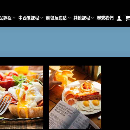
品課程
中西餐課程
麵包及甜點
其他課程
聯繫我們
加入
加入
「願
「願
望清
望清
單」
單」