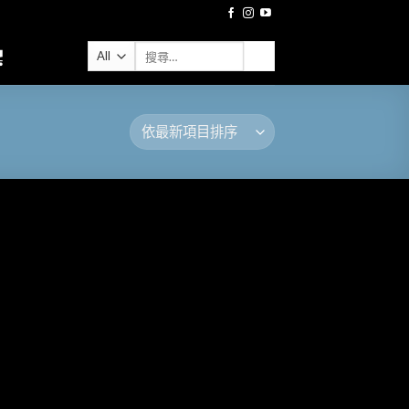
搜
尋
關
鍵
字: