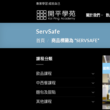
Skip
專業學習 成就自己
to
content
關於我們
飲
ServSafe
首頁
/
商品標籤為 “SERVSAFE”
課程分類
國際
飲品課程
中西餐課程
麵包及甜點
其他課程