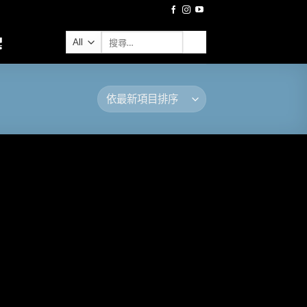
搜
尋
關
鍵
字: