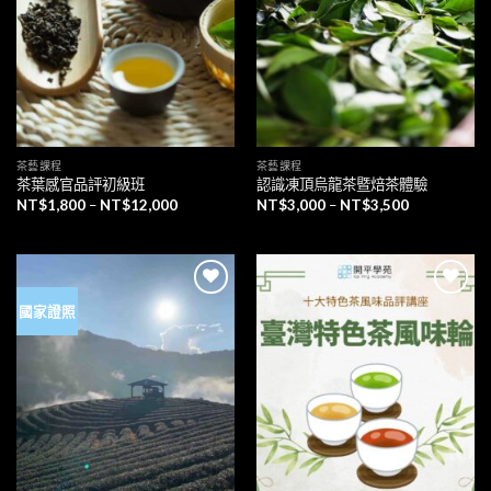
望清
望清
單」
單」
茶藝課程
茶藝課程
茶葉感官品評初級班
認識凍頂烏龍茶暨焙茶體驗
NT$
1,800
–
NT$
12,000
NT$
3,000
–
NT$
3,500
國家證照
加入
加入
「願
「願
望清
望清
單」
單」