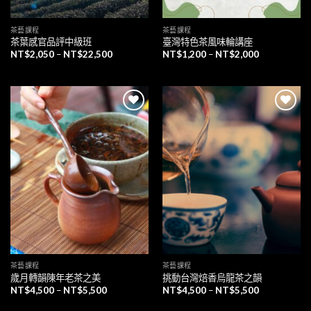
茶藝課程
茶藝課程
茶葉感官品評中級班
臺灣特色茶風味輪講座
NT$
2,050
–
NT$
22,500
NT$
1,200
–
NT$
2,000
加入
加入
「願
「願
望清
望清
單」
單」
茶藝課程
茶藝課程
歲月轉韻陳年老茶之美
挑動台灣焙香烏龍茶之韻
NT$
4,500
–
NT$
5,500
NT$
4,500
–
NT$
5,500