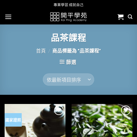
Skip
專業學習 成就自己
to
content
品茶課程
首頁
/
商品標籤為 “品茶課程”
篩選
國家證照
加入
加入
「願
「願