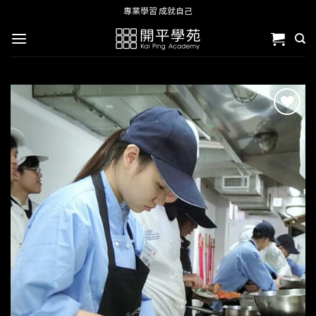
Skip
專業學習 成就自己
to
content
加入
「願
望清
單」