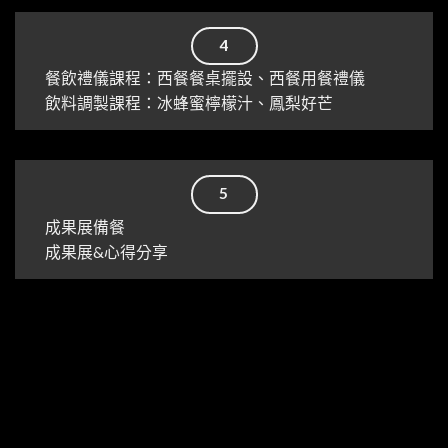
4
餐飲禮儀課程：西餐餐桌擺設、西餐用餐禮儀
飲料調製課程：冰蜂蜜檸檬汁、鳳梨好芒
5
成果展備餐
成果展&心得分享