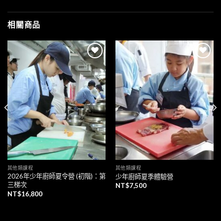
相關商品
加入
加入
「願
「願
望清
望清
單」
單」
其他類課程
其他類課程
2026年少年廚師夏令營 (初階)：第
少年廚師夏季體驗營
三梯次
NT$
7,500
NT$
16,800