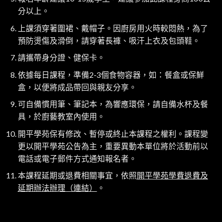
分以上。
上課須穿著圍裙、戴帽子。因廚房用火時較悶熱，為了
預防燙傷及滑倒，請穿著長褲、吸汗上衣及包頭鞋。
請攜帶身分證、健保卡。
依據每日課程，準備2-3個食物容器，如：餐盒或保鮮
盒，以便將成品帶回與親友分享。
可自備慣用筆、筆記本，為響應環保，請自備水杯及餐
具，於廚藝教室內使用。
開平學苑保有修改、暫停或終止本課程之權利。課程變
更以開平學苑公告為主，重要異動本單位將於活動前以
電話或電子郵件方式通知報名者。
本課程延期或退費相關事宜，依照
開平學苑學費退費及
延期辦法辦理（連結）
。