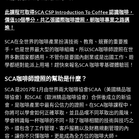
此課程可取得SCA CSP Introduction To Coffee 認識咖啡，
價值10個學分，共乙張國際咖啡證照，朝咖啡專業之路邁
進！
SCA在全世界的咖啡產業扮演技術、教育、競賽的重要推
手，也是世界最大型的咖啡組織，所以SCA咖啡師證照在世
界多數國家都通用，不管你是要國內創業或是出國工作、遊
學都絕對能派上用場！趕快來報名SCA 咖啡零基礎體驗班！
SCA咖啡師證照的幫助是什麼？
SCA
是2017年1月由世界兩大咖啡協會SCAA（美國精品咖
啡協會）和SCAE（歐洲精品咖啡協會）合併後成立的新協
會，是咖啡產業中最有公信力的證照。在SCA咖啡課程中，
你將可以學會如何正確萃取，並且品嚐不同萃取出的風味，
學會辨識每一杯咖啡的不同。除了咖啡相關的技術與技巧之
外，還包含了工作管理、客戶服務以及財務規劃管理的內
容，讓你不只懂咖啡，更能成為全方位的咖啡大師。