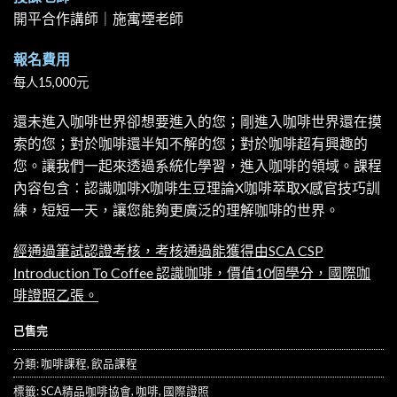
開平合作講師｜施寓堙老師
報名費用
每人15,000元
還未進入咖啡世界卻想要進入的您；剛進入咖啡世界還在摸
索的您；對於咖啡還半知不解的您；對於咖啡超有興趣的
您。讓我們一起來透過系統化學習，進入咖啡的領域。課程
內容包含：認識咖啡X咖啡生豆理論X咖啡萃取X感官技巧訓
練，短短一天，讓您能夠更廣泛的理解咖啡的世界。
經通過筆試認證考核，考核通過能獲得由SCA CSP
Introduction To Coffee 認識咖啡，價值10個學分，國際咖
啡證照乙張。
已售完
分類:
咖啡課程
,
飲品課程
標籤:
SCA精品咖啡協會
,
咖啡
,
國際證照