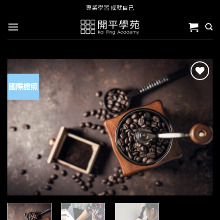
Skip
專業學習 成就自己
to
content
國際證照
加入
「願
望清
單」