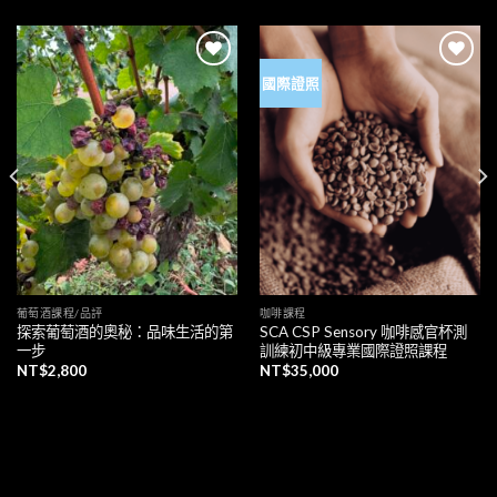
國際證照
加入
加入
「願
「願
望清
望清
單」
單」
葡萄酒課程/品評
咖啡課程
探索葡萄酒的奧秘：品味生活的第
SCA CSP Sensory 咖啡感官杯測
一步
訓練初中級專業國際證照課程
NT$
2,800
NT$
35,000